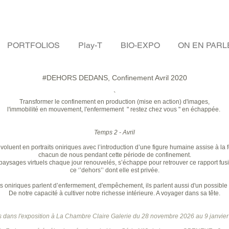
PORTFOLIOS
Play-T
BIO-EXPO
ON EN PARL
#DEHORS DEDANS, Confinement Avril 2020
​`
Transformer le confinement en production (mise en action) d'images,
l'immobilité en mouvement, l'enfermement " restez chez vous " en échappée.
Temps 2 - Avril
évoluent en portraits oniriques avec l’introduction d’une figure humaine assise à la f
chacun de nous pendant cette période de confinement.
aysages virtuels chaque jour renouvelés, s’échappe pour retrouver ce rapport fusi
ce ‘’dehors’’ dont elle est privée.
its oniriques parlent d’enfermement, d'empêchement, ils parlent aussi d'un possible r
De notre capacité à cultiver notre richesse intérieure. A voyager dans sa tête.
s dans l'exposition à La Chambre Claire Galerie du 28 novembre 2026 au 9 janvie